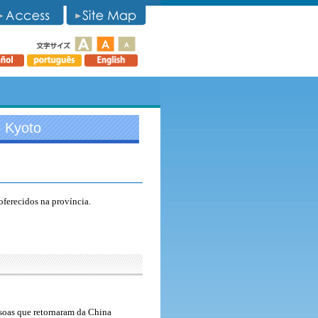
e Kyoto
oferecidos na província.
ssoas que retornaram da China