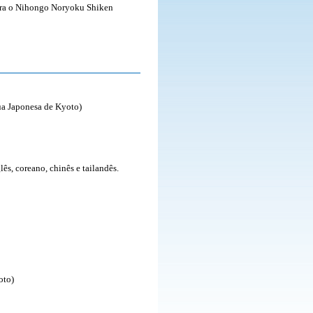
para o Nihongo Noryoku Shiken
ua Japonesa de Kyoto
)
ês, coreano, chinês e tailandês.
oto)