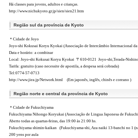
Há classes para jovens, adultos e crianças.
http://www.nichukyoto.gr.jp/sien/sien21.htm
Região sul da província de Kyoto
＊Cidade de Joyo
Joyo-shi Kokusai Koryu Kyokai (Associação de Intercâmbio Internacional da
Data e horário: a combinar
Local: Joyo-shi Kokusai Koryu Kyokai 〒610-0121 Joyo-shi,Terada-Nishi
Tarifa: gratuito (caso necessite de apostila, a despesa será cobrada)
Tel:0774-57-0713
http://www.jiea.jp/Network.html
(Em japonês, inglês, chinês e coreano )
Região norte e central da província de Kyoto
＊Cidade de Fukuchiyama
Fukuchiyama Nihongo Koryukai (Associação de Lingua Japonesa de Fukuch
Aberto todas as quartas-feiras, das 19:00 às 21:00 hs.
Fukuchiyama shimin-kaikan (Fukuchiyama-shi, Aza naiki 13-banchi no 1 (n
200 yens por aula