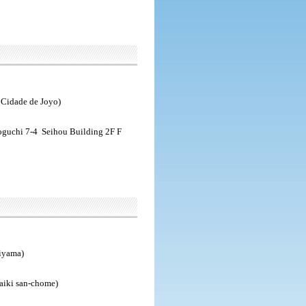
 Cidade de Joyo)
noguchi 7-4 Seihou Building 2F F
iyama)
aiki san-chome)