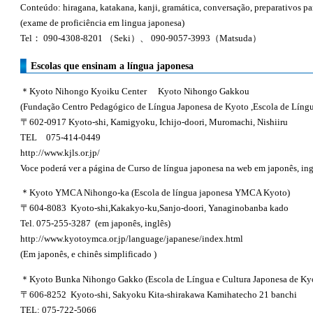
Conteúdo: hiragana, katakana, kanji, gramática, conversação, preparativos 
(exame de proficiência em lingua japonesa)
Tel： 090-4308-8201 （Seki）、 090-9057-3993（Matsuda）
Escolas que ensinam a língua japonesa
＊Kyoto Nihongo Kyoiku Center Kyoto Nihongo Gakkou
(Fundação Centro Pedagógico de Língua Japonesa de Kyoto ,
Escola de Líng
〒602-0917 Kyoto-shi, Kamigyoku, Ichijo-doori, Muromachi, Nishiiru
TEL 075-414-0449
http://www.kjls.or.jp/
Voce poderá ver a página de Curso de língua japonesa na web em japonês, ingl
＊Kyoto YMCA Nihongo-ka (Escola de língua japonesa YMCA Kyoto)
〒604-8083 Kyoto-shi,Kakakyo-ku,Sanjo-doori, Yanaginobanba kado
Tel. 075-255-3287 (em japonês, inglês)
http://www.kyotoymca.or.jp/language/japanese/index.html
(Em japonês, e chinês simplificado )
＊Kyoto Bunka Nihongo Gakko (Escola de Língua e Cultura Japonesa de Ky
〒606-8252 Kyoto-shi, Sakyoku Kita-shirakawa Kamihatecho 21 banchi
TEL: 075-722-5066