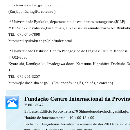
http://www.kicl.ac.jp/index_jp.php
(Em japonês, inglês, coreano.)
＊Universidade Ryukoku, departamento de estudantes estrangeiros (JCLP)
〒612-8577 Kyoto-shi,Fushimi-ku, Fukakusa-Tsukamoto-machi 67 Ryukoku
TEL: 075-645-7898
http://intl.ryukoku.ac.jp/jclp/index.html
＊Universidade Doshisha Centro Pedagogico de Lingua e Cultura Japonesa
〒602-8580
Kyoto-shi, Kamikyo-ku, Imadegawa-doori, Karasuma-Higashiiru Doshisha 
1F
TEL: 075-251-3257
http://cjlc.doshisha.ac.jp
/ (Em japonês, inglês, chinês, e coreano)
Fundação Centro Internacional da Provín
〒601-8047
3F Leste, Edifício Kyoto Terrsa,70 Shimodonoda-cho,Higashikujo
Horário de funcionamento 10：00-18：00
Fechado Terça-feiras, feriados nacionais e do dia 29/ Dez até o di