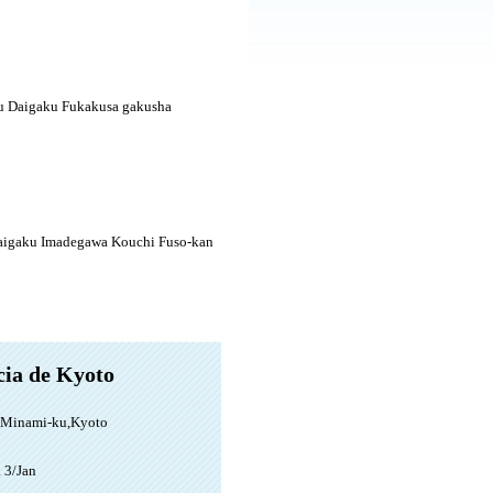
 Daigaku Fukakusa gakusha
Daigaku Imadegawa Kouchi Fuso-kan
cia de Kyoto
, Minami-ku,Kyoto
a 3/Jan