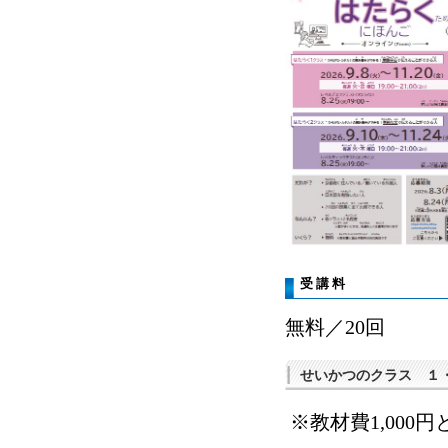
受 講 料
無料／20回
せいかつのクラス １
※教材費1,000