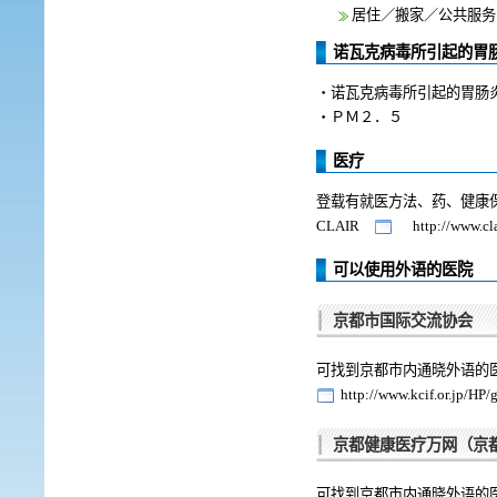
居住／搬家／公共服务
诺瓦克病毒所引起的胃肠
・诺瓦克病毒所引起的胃肠
・ＰＭ２．５
医疗
登载有就医方法、药、健康
CLAIR
http://www.clai
可以使用外语的医院
京都市国际交流协会
可找到京都市内通晓外语
http://www.kcif.or.jp/HP/g
京都健康医疗万网（京
可找到京都市内通晓外语的