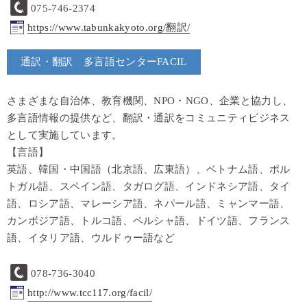
075-746-2374
https://www.tabunkakyoto.org/翻訳/
通訳・翻訳 多言語センターFACIL
さまざまな自治体、教育機関、NPO・NGO、企業と協力し、
多言語情報の提供など、翻訳・通訳をコミュニティビジネス
として実施しています。
【言語】
英語、韓国・中国語（北京語、広東語）、ベトナム語、ポル
トガル語、スペイン語、タガログ語、インドネシア語、タイ
語、ロシア語、マレーシア語、ネパール語、ミャンマー語、
カンボジア語、トルコ語、ペルシャ語、ドイツ語、フランス
語、イタリア語、ウルドゥー語など
078-736-3040
http://www.tcc117.org/facil/