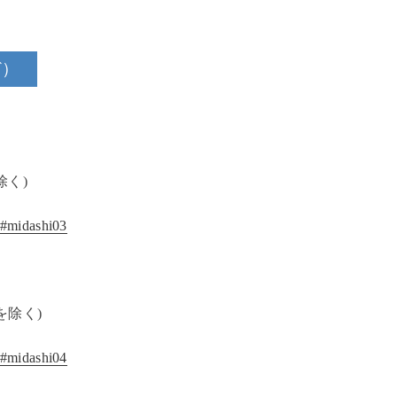
ど）
除く)
l#midashi03
日を除く)
l#midashi04