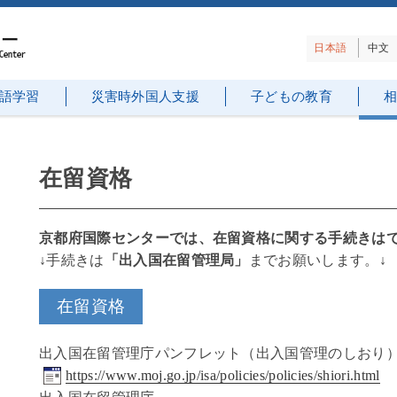
日本語
中文
語学習
災害時外国人支援
子どもの教育
在留資格
京都府国際センターでは、在留資格に関する手続きは
↓手続きは
「出入国在留管理局」
までお願いします。↓
在留資格
出入国在留管理庁パンフレット（出入国管理のしおり
https://www.moj.go.jp/isa/policies/policies/shiori.html