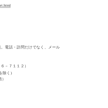
ei.html
談。電話・訪問だけでなく、メール
９６－７１１２）
を除く)
語）